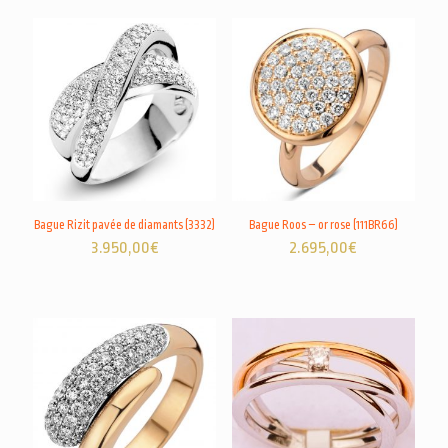
Bague Rizit pavée de diamants (3332)
Bague Roos – or rose (111BR66)
3.950,00
€
2.695,00
€