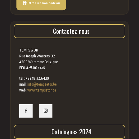
Offrez un bon cadeau
Contactez-nous
TEMPS & OR
Rue Joseph Wauters, 32
4300 Waremme Belgique
BE0.475.007.416
tél : +32.19.32.64.10
mail:
info@tempsetor.be
web:
www.tempsetor.be
Catalogues 2024