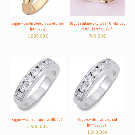
Bague Roos bicolore or rose et blanc
Bague solitaire bicolore en Or blanc et
(001BR92)
rose 18 karat (GUY13/1)
3.995,00
€
740,00
€
Bagues – demi alliance rail (BL 006)
Bagues – demi alliance rail
(R11409035T)
2.580,00
€
1.240,00
€