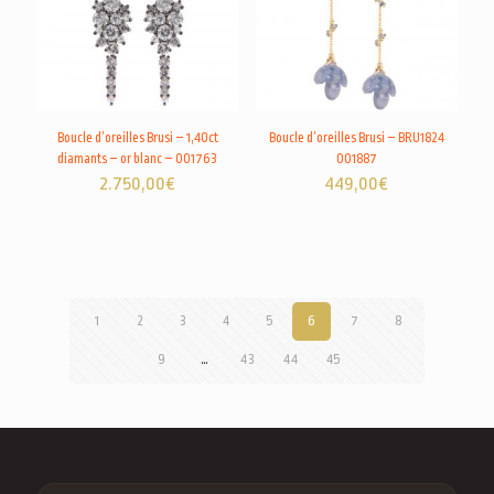
Boucle d’oreilles Brusi – 1,40ct
Boucle d’oreilles Brusi – BRU1824
diamants – or blanc – 001763
001887
2.750,00
€
449,00
€
1
2
3
4
5
6
7
8
9
…
43
44
45