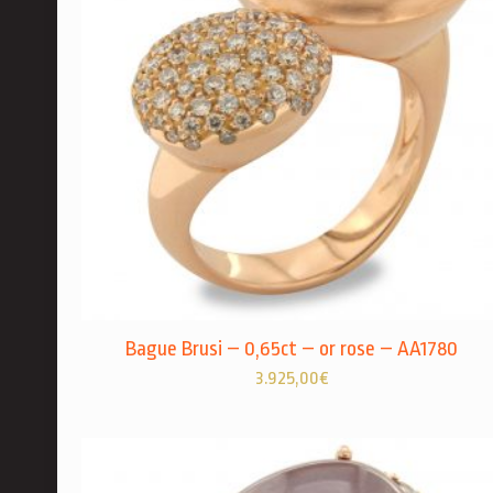
Bague Brusi – 0,65ct – or rose – AA1780
3.925,00
€