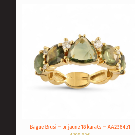
Bague Brusi – or jaune 18 karats – AA2364G1
4.100,00
€