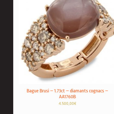
Bague Brusi – 1.73ct – diamants cognacs –
AA1760B
4.500,00
€