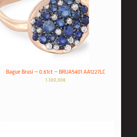
Bague Brusi – 0.61ct – BRUA5401 AA1227LC
1.300,00
€