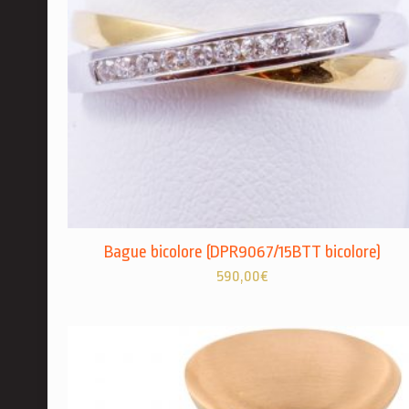
Bague bicolore (DPR9067/15BTT bicolore)
590,00
€