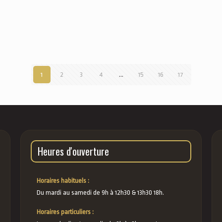
1
2
3
4
…
15
16
17
Heures d'ouverture
Horaires habituels :
Du mardi au samedi de 9h à 12h30 & 13h30 18h.
Horaires particuliers :