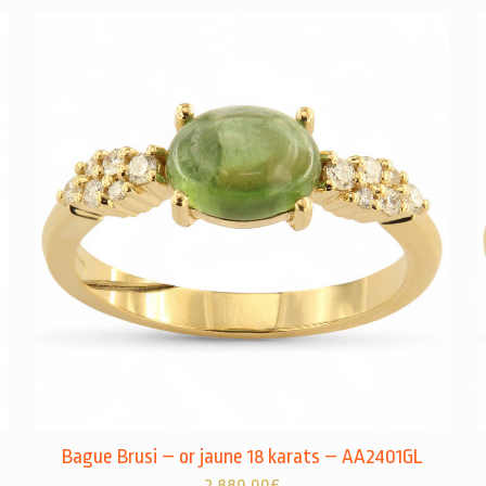
Bague Brusi – or jaune 18 karats – AA2401GL
2.880,00
€