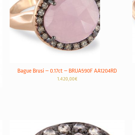
Bague Brusi – 0.17ct – BRUA590F AA1204RD
1.420,00
€