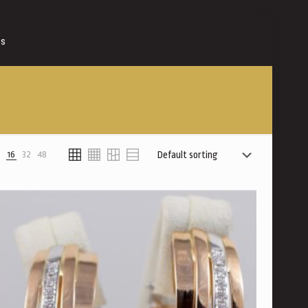
es
8
16
32
48