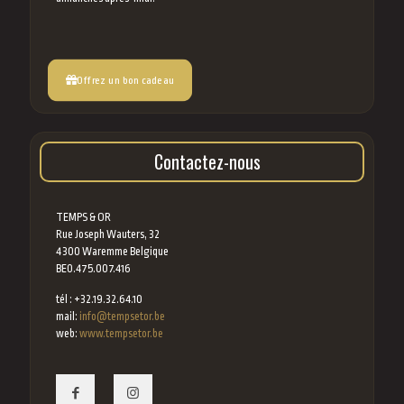
Offrez un bon cadeau
Contactez-nous
TEMPS & OR
Rue Joseph Wauters, 32
4300 Waremme Belgique
BE0.475.007.416
tél : +32.19.32.64.10
mail:
info@tempsetor.be
web:
www.tempsetor.be