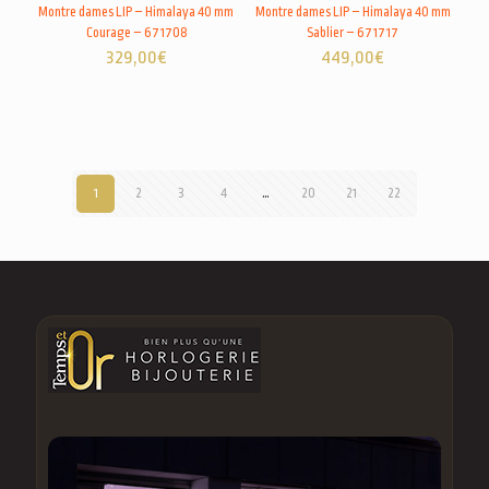
Montre dames LIP – Himalaya 40 mm
Montre dames LIP – Himalaya 40 mm
Courage – 671708
Sablier – 671717
329,00
€
449,00
€
1
2
3
4
…
20
21
22