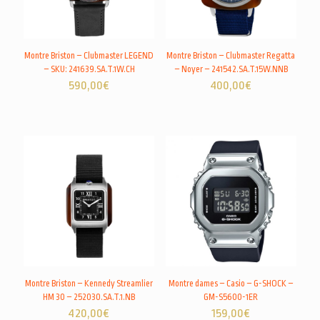
Montre Briston – Clubmaster LEGEND
Montre Briston – Clubmaster Regatta
– SKU: 241639.SA.T.1W.CH
– Noyer – 241542.SA.T.15W.NNB
590,00
€
400,00
€
Montre Briston – Kennedy Streamlier
Montre dames – Casio – G-SHOCK –
HM 30 – 252030.SA.T.1.NB
GM-S5600-1ER
420,00
€
159,00
€