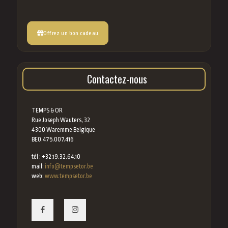
Offrez un bon cadeau
Contactez-nous
TEMPS & OR
Rue Joseph Wauters, 32
4300 Waremme Belgique
BE0.475.007.416
tél : +32.19.32.64.10
mail:
info@tempsetor.be
web:
www.tempsetor.be