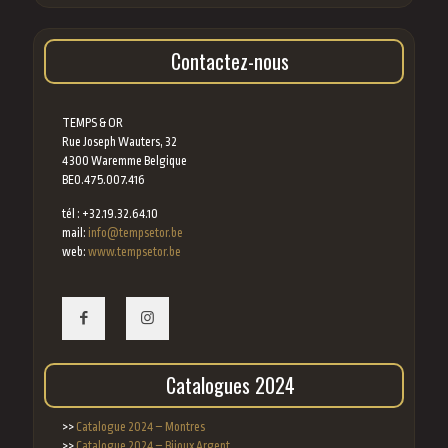
Contactez-nous
TEMPS & OR
Rue Joseph Wauters, 32
4300 Waremme Belgique
BE0.475.007.416
tél : +32.19.32.64.10
mail:
info@tempsetor.be
web:
www.tempsetor.be
Catalogues 2024
>>
Catalogue 2024 – Montres
>>
Catalogue 2024 – Bijoux Argent