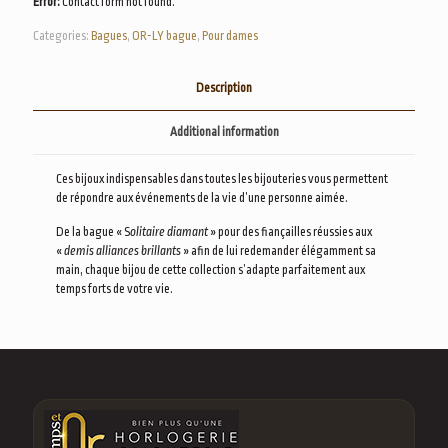
Error:
Contact form not found.
Categories:
Bagues
,
OR-LY bague
,
Pour dames
Description
Additional information
Ces bijoux indispensables dans toutes les bijouteries vous permettent
de répondre aux événements de la vie d’une personne aimée.
De la bague « S
olitaire diamant
» pour des fiançailles réussies aux
«
demis alliances brillants
» afin de lui redemander élégamment sa
main, chaque bijou de cette collection s’adapte parfaitement aux
temps forts de votre vie.