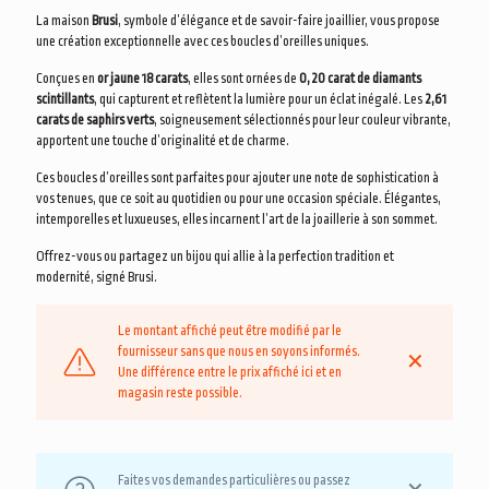
La maison
Brusi
, symbole d’élégance et de savoir-faire joaillier, vous propose
une création exceptionnelle avec ces boucles d’oreilles uniques.
Conçues en
or jaune 18 carats
, elles sont ornées de
0,20 carat de diamants
scintillants
, qui capturent et reflètent la lumière pour un éclat inégalé. Les
2,61
carats de saphirs verts
, soigneusement sélectionnés pour leur couleur vibrante,
apportent une touche d’originalité et de charme.
Ces boucles d’oreilles sont parfaites pour ajouter une note de sophistication à
vos tenues, que ce soit au quotidien ou pour une occasion spéciale. Élégantes,
intemporelles et luxueuses, elles incarnent l’art de la joaillerie à son sommet.
Offrez-vous ou partagez un bijou qui allie à la perfection tradition et
modernité, signé Brusi.
Le montant affiché peut être modifié par le
fournisseur sans que nous en soyons informés.
✕
Une différence entre le prix affiché ici et en
magasin reste possible.
Faites vos demandes particulières ou passez