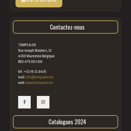
Offrez un bon cadeau
Contactez-nous
TEMPS & OR
Rue Joseph Wauters, 32
4300 Waremme Belgique
BE0.475.007.416
tél : +32.19.32.64.10
mail:
info@tempsetor.be
web:
www.tempsetor.be
Catalogues 2024