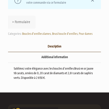
✕
votre commande via ce formulaire
> Formulaire
Categories:
Boucles d'oreilles dames
,
Brusi boucle d'oreilles
,
Pour dames
Description
Additional information
Sublimez votre élégance avec les boucles d’oreilles Brusi en or jaune
18 carats, ornées de 0,20 carat de diamants et 2,61 carats de saphirs
verts. Disponible à 2 650 €.