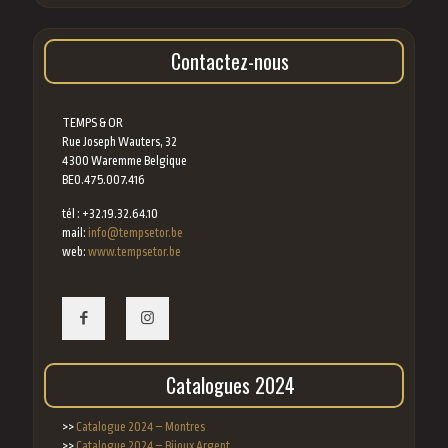
Contactez-nous
TEMPS & OR
Rue Joseph Wauters, 32
4300 Waremme Belgique
BE0.475.007.416
tél : +32.19.32.64.10
mail:
info@tempsetor.be
web:
www.tempsetor.be
Catalogues 2024
>>
Catalogue 2024 – Montres
>>
Catalogue 2024 – Bijoux Argent