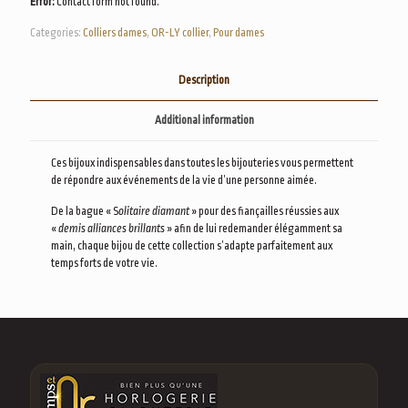
Error:
Contact form not found.
Categories:
Colliers dames
,
OR-LY collier
,
Pour dames
Description
Additional information
Ces bijoux indispensables dans toutes les bijouteries vous permettent
de répondre aux événements de la vie d’une personne aimée.
De la bague « S
olitaire diamant
» pour des fiançailles réussies aux
«
demis alliances brillants
» afin de lui redemander élégamment sa
main, chaque bijou de cette collection s’adapte parfaitement aux
temps forts de votre vie.