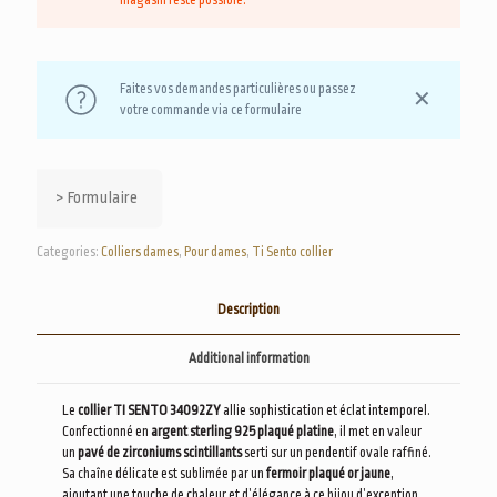
magasin reste possible.
Faites vos demandes particulières ou passez
✕
votre commande via ce formulaire
> Formulaire
Categories:
Colliers dames
,
Pour dames
,
Ti Sento collier
Description
Additional information
Le
collier TI SENTO 34092ZY
allie sophistication et éclat intemporel.
Confectionné en
argent sterling 925 plaqué platine
, il met en valeur
un
pavé de zirconiums scintillants
serti sur un pendentif ovale raffiné.
Sa chaîne délicate est sublimée par un
fermoir plaqué or jaune
,
ajoutant une touche de chaleur et d’élégance à ce bijou d’exception.