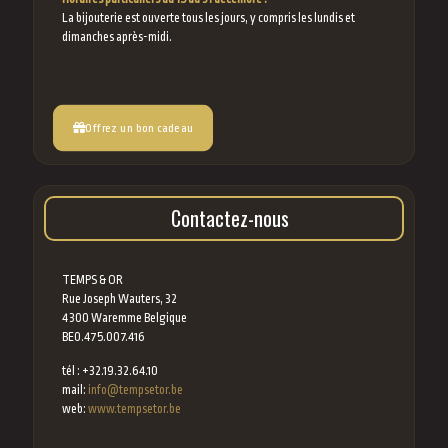
La bijouterie est ouverte tous les jours, y compris les lundis et
dimanches après-midi.
Offrez un bon cadeau
Contactez-nous
TEMPS & OR
Rue Joseph Wauters, 32
4300 Waremme Belgique
BE0.475.007.416
tél : +32.19.32.64.10
mail:
info@tempsetor.be
web:
www.tempsetor.be