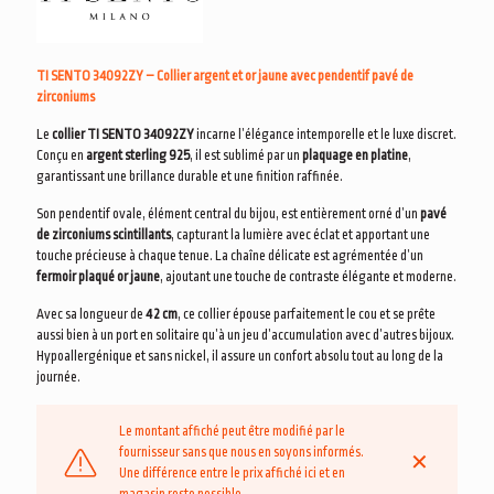
TI SENTO 34092ZY – Collier argent et or jaune avec pendentif pavé de
zirconiums
Le
collier TI SENTO 34092ZY
incarne l’élégance intemporelle et le luxe discret.
Conçu en
argent sterling 925
, il est sublimé par un
plaquage en platine
,
garantissant une brillance durable et une finition raffinée.
Son pendentif ovale, élément central du bijou, est entièrement orné d’un
pavé
de zirconiums scintillants
, capturant la lumière avec éclat et apportant une
touche précieuse à chaque tenue. La chaîne délicate est agrémentée d’un
fermoir plaqué or jaune
, ajoutant une touche de contraste élégante et moderne.
Avec sa longueur de
42 cm
, ce collier épouse parfaitement le cou et se prête
aussi bien à un port en solitaire qu’à un jeu d’accumulation avec d’autres bijoux.
Hypoallergénique et sans nickel, il assure un confort absolu tout au long de la
journée.
Le montant affiché peut être modifié par le
fournisseur sans que nous en soyons informés.
✕
Une différence entre le prix affiché ici et en