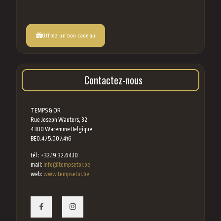
Offrez un bon cadeau
Contactez-nous
TEMPS & OR
Rue Joseph Wauters, 32
4300 Waremme Belgique
BE0.475.007.416
tél : +32.19.32.64.10
mail:
info@tempsetor.be
web:
www.tempsetor.be