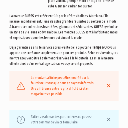
place à un magnifique motif de logo en forme de
cube G sur son cadran ton sur ton.
La marque
GUESS
, est créée en 1981 par les frères italiens, Marciano. Elle
incarne, mondialement, l’une des plus grandes réussites du secteur de la mode.
À travers ses collections branchées, glamours et séduisantes, GUESS symbolise
un style de vie jeune et dynamique. Les montres GUESS sont à la fois tendances
et sophistiquées pour les femmes qui aiment la mode.
Déjà garanties 2 ans, le service après-vente de la bijouterie
Temps & OR
vous
apporte une confiance supplémentaire pour ces produits. Selon vos besoins, ces
montres peuvent être également réservées à la bijouterie. La mise à mesure
offerte ainsi qu’un emballage cadeau vous y seront proposés.
Le montant affiché peut être modifié par le
fournisseur sans que nous en soyons informés.
✕
Une différence entre le prix affiché ici et en
magasin reste possible.
Faites vos demandes particulières ou passez
✕
votre commande via ce formulaire