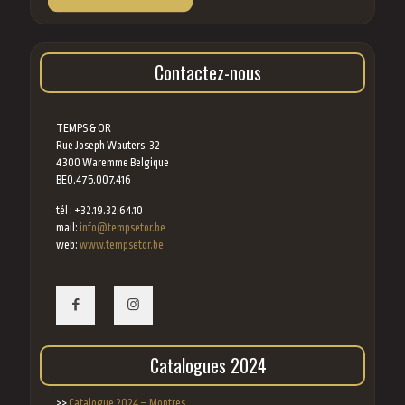
Contactez-nous
TEMPS & OR
Rue Joseph Wauters, 32
4300 Waremme Belgique
BE0.475.007.416
tél : +32.19.32.64.10
mail:
info@tempsetor.be
web:
www.tempsetor.be
Catalogues 2024
>>
Catalogue 2024 – Montres