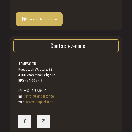
Offrez un bon cadeau
Contactez-nous
TEMPS & OR
Rue Joseph Wauters, 32
4300 Waremme Belgique
BE0.475.007.416
tél : +32.19.32.64.10
mail:
info@tempsetor.be
web:
www.tempsetor.be