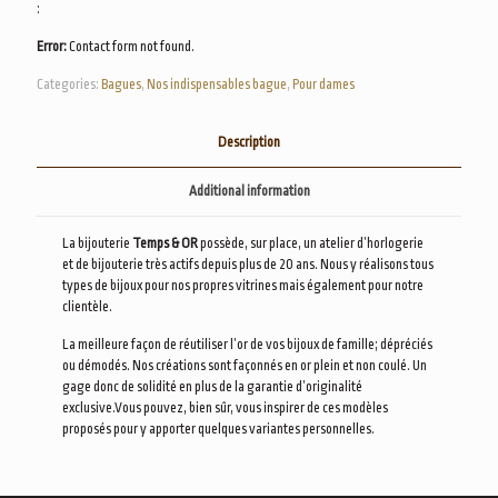
:
Error:
Contact form not found.
Categories:
Bagues
,
Nos indispensables bague
,
Pour dames
Description
Additional information
La bijouterie
Temps & OR
possède, sur place, un atelier d’horlogerie
et de bijouterie très actifs depuis plus de 20 ans. Nous y réalisons tous
types de bijoux pour nos propres vitrines mais également pour notre
clientèle.
La meilleure façon de réutiliser l’or de vos bijoux de famille; dépréciés
ou démodés. Nos créations sont façonnés en or plein et non coulé. Un
gage donc de solidité en plus de la garantie d’originalité
exclusive.Vous pouvez, bien sûr, vous inspirer de ces modèles
proposés pour y apporter quelques variantes personnelles.