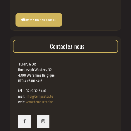
Offrez un bon cadeau
Contactez-nous
TEMPS & OR
Rue Joseph Wauters, 32
4300 Waremme Belgique
BE0.475.007.416
tél : +32.19.32.64.10
mail:
info@tempsetor.be
web:
www.tempsetor.be