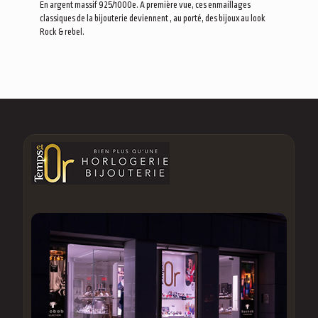
En argent massif 925/1000e. A première vue, ces enmaillages
classiques de la bijouterie deviennent , au porté, des bijoux au look
Rock & rebel.