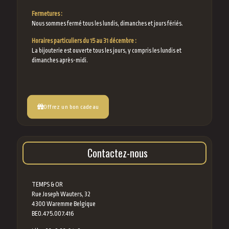
Fermetures :
Nous sommes fermé tous les lundis, dimanches et jours fériés.
Horaires particuliers du 15 au 31 décembre :
La bijouterie est ouverte tous les jours, y compris les lundis et
dimanches après-midi.
Offrez un bon cadeau
Contactez-nous
TEMPS & OR
Rue Joseph Wauters, 32
4300 Waremme Belgique
BE0.475.007.416