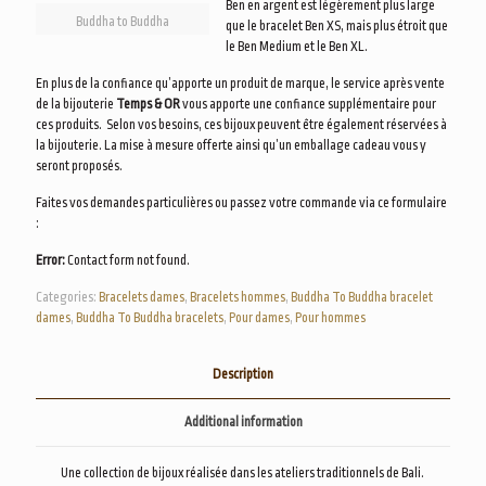
Ben en argent est légèrement plus large
Buddha to Buddha
que le bracelet Ben XS, mais plus étroit que
le Ben Medium et le Ben XL.
En plus de la confiance qu’apporte un produit de marque, le service après vente
de la bijouterie
Temps & OR
vous apporte une confiance supplémentaire pour
ces produits. Selon vos besoins, ces bijoux peuvent être également réservées à
la bijouterie. La mise à mesure offerte ainsi qu’un emballage cadeau vous y
seront proposés.
Faites vos demandes particulières ou passez votre commande via ce formulaire
:
Error:
Contact form not found.
Categories:
Bracelets dames
,
Bracelets hommes
,
Buddha To Buddha bracelet
dames
,
Buddha To Buddha bracelets
,
Pour dames
,
Pour hommes
Description
Additional information
Une collection de bijoux réalisée dans les ateliers traditionnels de Bali.