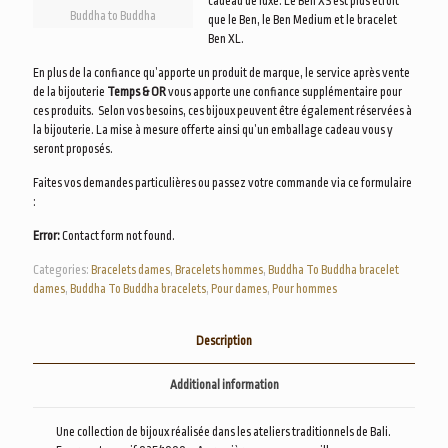
cadeau de luxe. Le Ben XS est plus étroit
Buddha to Buddha
que le Ben, le Ben Medium et le bracelet
Ben XL.
En plus de la confiance qu’apporte un produit de marque, le service après vente
de la bijouterie
Temps & OR
vous apporte une confiance supplémentaire pour
ces produits. Selon vos besoins, ces bijoux peuvent être également réservées à
la bijouterie. La mise à mesure offerte ainsi qu’un emballage cadeau vous y
seront proposés.
Faites vos demandes particulières ou passez votre commande via ce formulaire
:
Error:
Contact form not found.
Categories:
Bracelets dames
,
Bracelets hommes
,
Buddha To Buddha bracelet
dames
,
Buddha To Buddha bracelets
,
Pour dames
,
Pour hommes
Description
Additional information
Une collection de bijoux réalisée dans les ateliers traditionnels de Bali.