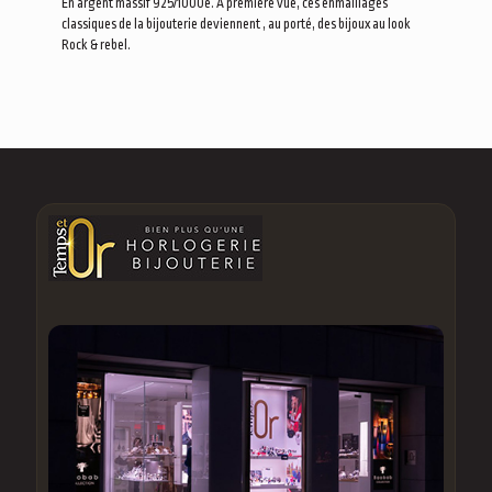
En argent massif 925/1000e. A première vue, ces enmaillages
classiques de la bijouterie deviennent , au porté, des bijoux au look
Rock & rebel.