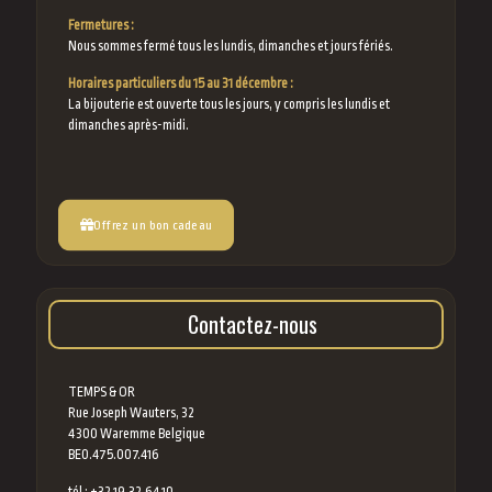
Fermetures :
Nous sommes fermé tous les lundis, dimanches et jours fériés.
Horaires particuliers du 15 au 31 décembre :
La bijouterie est ouverte tous les jours, y compris les lundis et
dimanches après-midi.
Offrez un bon cadeau
Contactez-nous
TEMPS & OR
Rue Joseph Wauters, 32
4300 Waremme Belgique
BE0.475.007.416