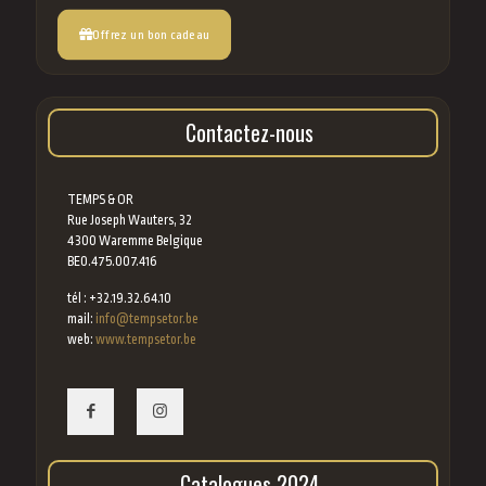
Offrez un bon cadeau
Contactez-nous
TEMPS & OR
Rue Joseph Wauters, 32
4300 Waremme Belgique
BE0.475.007.416
tél : +32.19.32.64.10
mail:
info@tempsetor.be
web:
www.tempsetor.be
Catalogues 2024