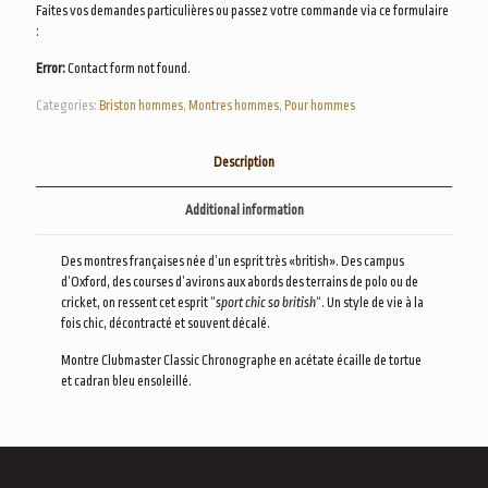
Faites vos demandes particulières ou passez votre commande via ce formulaire
:
Error:
Contact form not found.
Categories:
Briston hommes
,
Montres hommes
,
Pour hommes
Description
Additional information
Des montres françaises née d’un esprit très «british». Des campus
d’Oxford, des courses d’avirons aux abords des terrains de polo ou de
cricket, on ressent cet esprit “
sport chic so british
“. Un style de vie à la
fois chic, décontracté et souvent décalé.
Montre Clubmaster Classic Chronographe en acétate écaille de tortue
et cadran bleu ensoleillé.