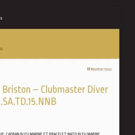
es
NB
Montrer tous
Briston – Clubmaster Diver
2.SA.TD.15.NNB
UE, CADRAN BLEU MARINE ET BRACELET NATO BLEU MARINE