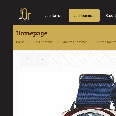
pour dames
pour hommes
Baoba
Homepage
Home
Pour hommes
Montres hommes
Briston hom