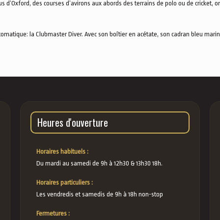
 d’Oxford, des courses d’avirons aux abords des terrains de polo ou de cricket, on 
ique: la Clubmaster Diver. Avec son boîtier en acétate, son cadran bleu marine e
Heures d'ouverture
Horaires habituels :
Du mardi au samedi de 9h à 12h30 & 13h30 18h.
Horaires particuliers :
Les vendredis et samedis de 9h à 18h non-stop
Fermetures :