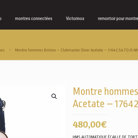
b
montres connectées
Victorinox
remontoir pour montr
mes
Montre hommes Briston – Clubmaster Diver Acetate – 17642.SA.TD.15.N
Montre hommes 
Acetate – 1764
480,00
€
HMS AUTOMATIQUE ÉCAILLE DE TORT