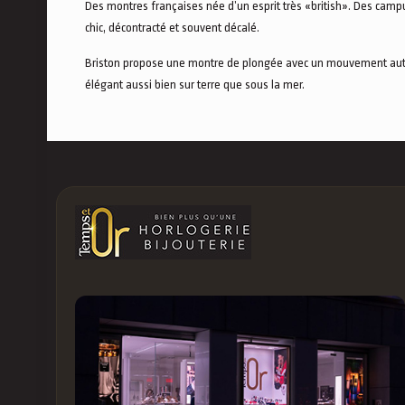
Des montres françaises née d’un esprit très «british». Des campus
chic, décontracté et souvent décalé.
Briston propose une montre de plongée avec un mouvement automat
élégant aussi bien sur terre que sous la mer.