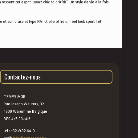
ressent cet esprit “
sport chic so british
“. Un style de vie à la fois
t son bracelet type NATO, elle offre un réel look sportif et
Contactez-nous
TEMPS & OR
Rue Joseph Wauters, 32
4300 Waremme Belgique
BE0.475.007.416
tél : +32.19.32.64.10