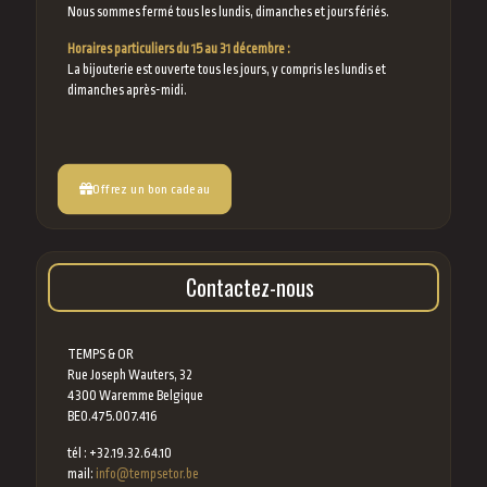
Nous sommes fermé tous les lundis, dimanches et jours fériés.
Horaires particuliers du 15 au 31 décembre :
La bijouterie est ouverte tous les jours, y compris les lundis et
dimanches après-midi.
Offrez un bon cadeau
Contactez-nous
TEMPS & OR
Rue Joseph Wauters, 32
4300 Waremme Belgique
BE0.475.007.416
tél : +32.19.32.64.10
mail:
info@tempsetor.be