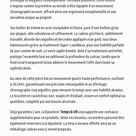
technique et élégance contemporaine. Véritable pionnière, cette montre
s’impose comme la première au monde à être équipée d’un mouvement
chronographe incurvé, offrant ainsi une ergonomie exceptionnelle et une
sensation unique au poignet.
Son boîtier de 44 mm en acier inoxydable et titane, paré d’une finition grise
ion‑plaqué, allie robustesse et raffinement. Le cadran gris foncé, subtilement
travaillé, dévoile des aiguilles et des index appliqués rose gold, tous deux
luminescents grâce au traitement Super-LumiNova, pour une lisibilité parfaite
de jour comme de nuit. Le verre saphir bombé, doté d’un traitement antireflet,
protège l’ensemble tout en sublimant la profondeur du cadran, tandis que le
fond vissé transparent laisse admirer le mouvement CURV dans toute sa
sophistication.
Au cœur de cette pièce bat un mouvement quartz haute performance, oscillant
à 262 kHz, garantissant une précision remarquable et un affichage
chronographe cinq aiguilles, pour mesurer le temps avec une fiabilité absolue.
Le bracelet en caoutchouc noir, souple et résistant, assure un confort optimal au
quotidien, complété par une boucle sécurisée.
Déjà garanties 2 ans, la bijouterie
Temps & OR
vous apporte une confiance
supplémentaire pour ces produits. Selon vos besoins, ces montres peuvent être
également réservées à la bijouterie. La mise à mesure offerte ainsi qu’un
emballage cadeau vous y seront proposés.