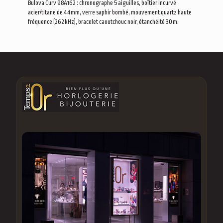
Bulova Curv 98A162 : chronographe 5 aiguilles, boîtier incurvé
acier/titane de 44 mm, verre saphir bombé, mouvement quartz haute
fréquence (262 kHz), bracelet caoutchouc noir, étanchéité 30 m.