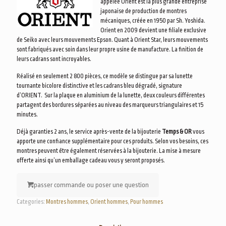
appelée Orient est la plus grande entreprise
japonaise de production de montres
mécaniques, créée en 1950 par Sh. Yoshida.
Orient en 2009 devient une filiale exclusive
de Seiko avec leurs mouvements Epson. Quant à Orient Star, leurs mouvements
sont fabriqués avec soin dans leur propre usine de manufacture. La finition de
leurs cadrans sont incroyables.
Réalisé en seulement 2 800 pièces, ce modèle se distingue par sa lunette
tournante bicolore distinctive et les cadrans bleu dégradé, signature
d’ORIENT. Sur la plaque en aluminium de la lunette, deux couleurs différentes
partagent des bordures séparées au niveau des marqueurs triangulaires et 15
minutes.
Déjà garanties 2 ans, le service après-vente de la bijouterie
Temps & OR
vous
apporte une confiance supplémentaire pour ces produits. Selon vos besoins, ces
montres peuvent être également réservées à la bijouterie. La mise à mesure
offerte ainsi qu’un emballage cadeau vous y seront proposés.
passer commande ou poser une question
Categories:
Montres hommes
,
Orient hommes
,
Pour hommes