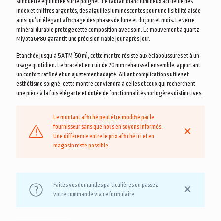
silhouette équilibrée sur le poignet. Le cadran blanc lumineux accueille des
index et chiffres argentés, des aiguilles luminescentes pour une lisibilité aisée
ainsi qu’un élégant affichage des phases de lune et du jour et mois. Le verre
minéral durable protège cette composition avec soin. Le mouvement à quartz
Miyota 6P80 garantit une précision fiable jour après jour.
Étanchée jusqu’à 5 ATM (50 m), cette montre résiste aux éclaboussures et à un
usage quotidien. Le bracelet en cuir de 20 mm rehausse l’ensemble, apportant
un confort raffiné et un ajustement adapté. Alliant complications utiles et
esthétisme soigné, cette montre conviendra à celles et ceux qui recherchent
une pièce à la fois élégante et dotée de fonctionnalités horlogères distinctives.
Le montant affiché peut être modifié par le
fournisseur sans que nous en soyons informés.
✕
Une différence entre le prix affiché ici et en
magasin reste possible.
Faites vos demandes particulières ou passez
✕
votre commande via ce formulaire