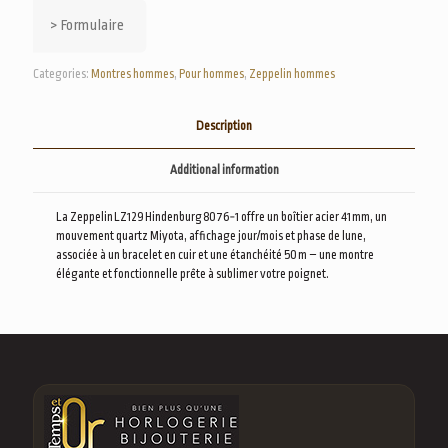
> Formulaire
Categories:
Montres hommes
,
Pour hommes
,
Zeppelin hommes
Description
Additional information
La Zeppelin LZ129 Hindenburg 8076‑1 offre un boîtier acier 41 mm, un
mouvement quartz Miyota, affichage jour/mois et phase de lune,
associée à un bracelet en cuir et une étanchéité 50 m – une montre
élégante et fonctionnelle prête à sublimer votre poignet.