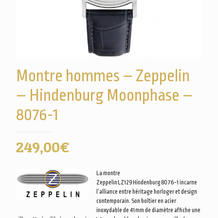
Montre hommes – Zeppelin
– Hindenburg Moonphase –
8076-1
249,00
€
La montre
Zeppelin LZ129 Hindenburg 8076‑1 incarne
l’alliance entre héritage horloger et design
contemporain. Son boîtier en acier
inoxydable de 41 mm de diamètre affiche une