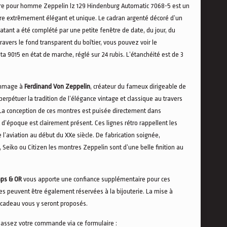
re pour homme Zeppelin lz 129 Hindenburg Automatic 7068-5 est un
re extrêmement élégant et unique. Le cadran argenté décoré d’un
clatant a été complété par une petite fenêtre de date, du jour, du
travers le fond transparent du boîtier, vous pouvez voir le
9015 en état de marche, réglé sur 24 rubis. L’étanchéité est de 3
ommage à
Ferdinand Von Zeppelin
, créateur du fameux dirigeable de
 perpétuer la tradition de l’élégance vintage et classique au travers
 La conception de ces montres est puisée directement dans
it d’époque est clairement présent. Ces lignes rétro rappellent les
 l’aviation au début du XXe siècle. De fabrication soignée,
 Seiko ou Citizen les montres Zeppelin sont d’une belle finition au
ps & OR
vous apporte une confiance supplémentaire pour ces
es peuvent être également réservées à la bijouterie. La mise à
 cadeau vous y seront proposés.
passez votre commande via ce formulaire :