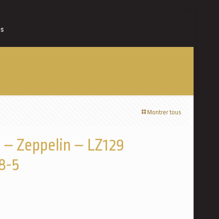
es
Montrer tous
– Zeppelin – LZ129
8-5