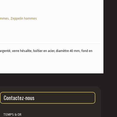
ommes
,
Zeppelin hommes
enté, verre hésalite, boîtier en acier, diamètre 40 mm, fond en
Contactez-nous
TEMPS & OR