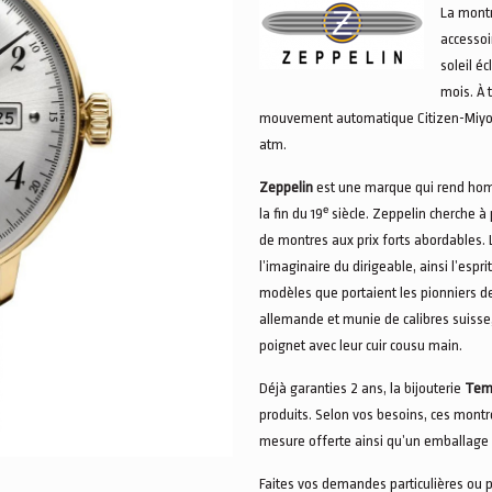
La mont
accessoi
soleil é
mois. À 
mouvement automatique Citizen-Miyota 
atm.
Zeppelin
est une marque qui rend h
la fin du 19ᵉ siècle. Zeppelin cherche à
de montres aux prix forts abordables.
l’imaginaire du dirigeable, ainsi l’espr
modèles que portaient les pionniers de
allemande et munie de calibres suisse,
poignet avec leur cuir cousu main.
Déjà garanties 2 ans, la bijouterie
Tem
produits. Selon vos besoins, ces montr
mesure offerte ainsi qu’un emballage
Faites vos demandes particulières ou 