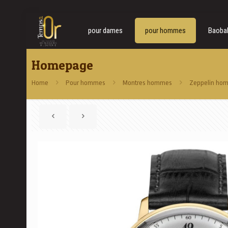
pour dames
pour hommes
Baoba
Homepage
Home
Pour hommes
Montres hommes
Zeppelin ho