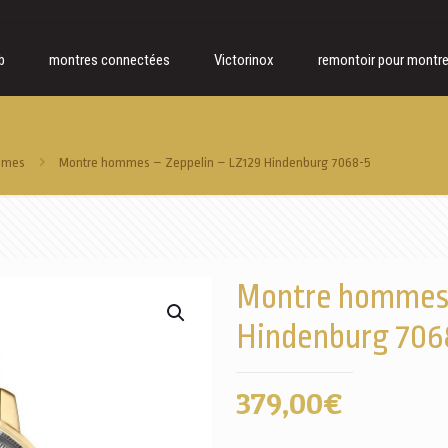
b
montres connectées
Victorinox
remontoir pour montr
mmes
Montre hommes – Zeppelin – LZ129 Hindenburg 7068-5
Montre hommes 
Hindenburg 706
379,00
€